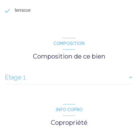
terrasse
COMPOSITION
Composition de ce bien
Etage 1
salon/sejour
m²
cuisine
m²
INFO COPRO
chambre
m²
Copropriété
salle de bain
m²