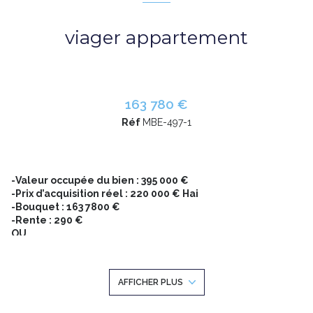
viager appartement
163 780 €
Réf
MBE-497-1
-Valeur occupée du bien : 395 000 €
-Prix d’acquisition réel : 220 000 € Hai
-Bouquet : 163 7800 €
-Rente : 290 €
OU
Bouquet sans rente : 220 000 €
Cette différence entre valeur libre et le prix d’acquisition
constitue
un levier patrimonial immédiat
et un socle de
AFFICHER PLUS
performance exceptionnel
.
C'est aussi un investissement , non fiscalisé sans risque locatif,