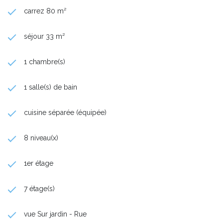
cave sécurisée
carrez 80 m²
Localisation à valeur durable
À moins de 10 minutes de la gare TGV Perrache et de la place
Bellecour.
séjour 33 m²
Tram T1/T2, universités Lyon 2/3, Sciences Po, hôpital, Berges
du Rhône à 100 m.
Secteur carré d'or et très recherché
, garantissant la revente
1 chambre(s)
à terme.
Dossier financier complet disponibles sur demande.
1 salle(s) de bain
cuisine séparée (équipée)
8 niveau(x)
1er étage
7 étage(s)
vue Sur jardin - Rue