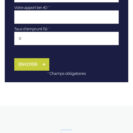
Votre apport (en €) *
Taux d'emprunt (%) *
ENVOYER
* Champs obligatoires