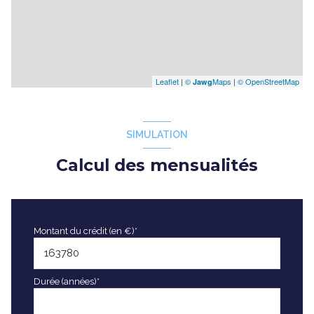
Leaflet
|
©
Maps
|
© OpenStreetMap
Jawg
SIMULATION
Calcul des mensualités
Montant du crédit (en €)*
Durée (années)*