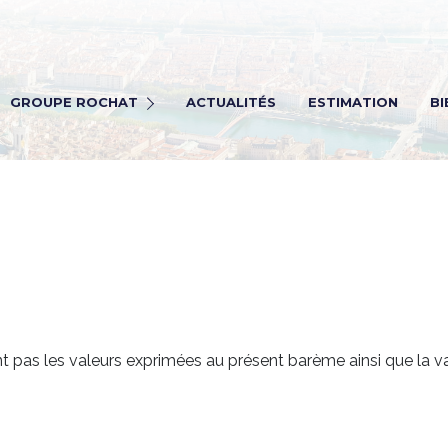
Rochat Immobilier
ochat transaction
GROUPE ROCHAT
ACTUALITÉS
ESTIMATION
BI
ochat Viagers
ochat gestion
Rectrutement
nt pas les valeurs exprimées au présent barème ainsi que la v