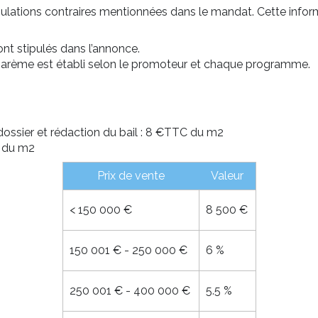
pulations contraires mentionnées dans le mandat. Cette infor
sont stipulés dans l’annonce.
barème est établi selon le promoteur et chaque programme.
 dossier et rédaction du bail : 8 €TTC du m2
C du m2
Prix de vente
Valeur
<
150 000 €
8 500 €
150 001 € - 250 000 €
6 %
250 001 € - 400 000 €
5.5 %