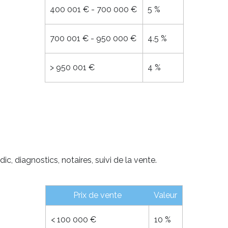
400 001 € - 700 000 €
5 %
700 001 € - 950 000 €
4.5 %
>
950 001 €
4 %
c, diagnostics, notaires, suivi de la vente.
Prix de vente
Valeur
<
100 000 €
10 %