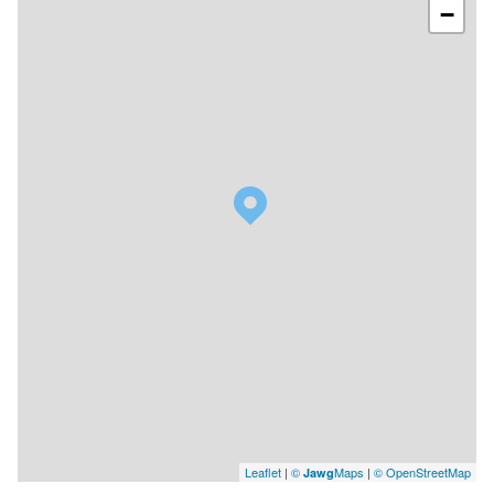
−
Leaflet
|
©
Maps
|
© OpenStreetMap
Jawg