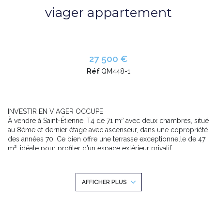
viager appartement
27 500 €
Réf
QM448-1
INVESTIR EN VIAGER OCCUPE
À vendre à Saint-Étienne, T4 de 71 m² avec deux chambres, situé
au 8ème et dernier étage avec ascenseur, dans une copropriété
des années 70. Ce bien offre une terrasse exceptionnelle de 47
m², idéale pour profiter d’un espace extérieur privatif.
Viager occupé à vendre. Le bien est occupé par un homme
seul de 77 ans. La valeur libre du bien est estimée à 85 000
euros et sa valeur occupée à 75 000 euros. L’acquisition se fait
AFFICHER PLUS
avec une importante décote de 68 %.
Les conditions financières sont les suivantes : un bouquet de 27
500 euros à verser dès la signature, puis une rente mensuelle
de 200 euros. Les frais de notaire sont à prévoir à titre indicatif