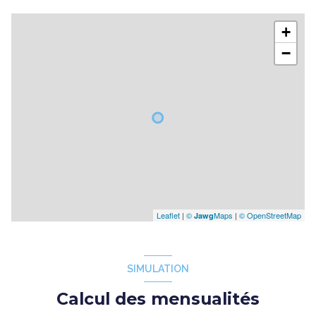
+
−
Leaflet
|
©
Maps
|
© OpenStreetMap
Jawg
SIMULATION
Calcul des mensualités