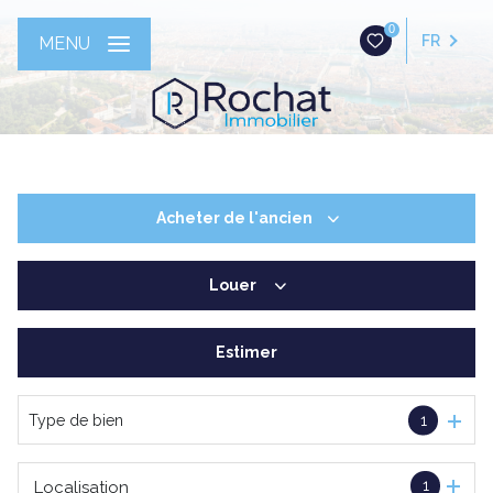
0
FR
MENU
Acheter
de l'ancien
Louer
De l'ancien
Estimer
à l'année
Type de bien
1
1
Localisation