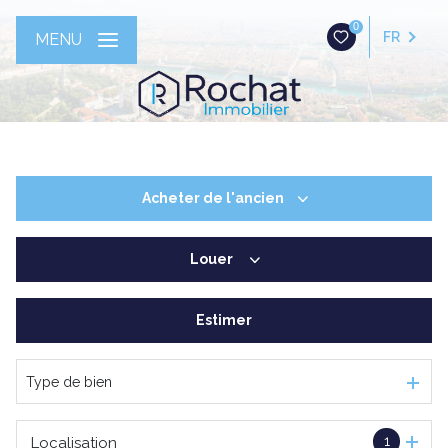
0
FR
MENU
Acheter
de l'ancien
Louer
De l'ancien
Estimer
à l'année
Type de bien
1
Localisation