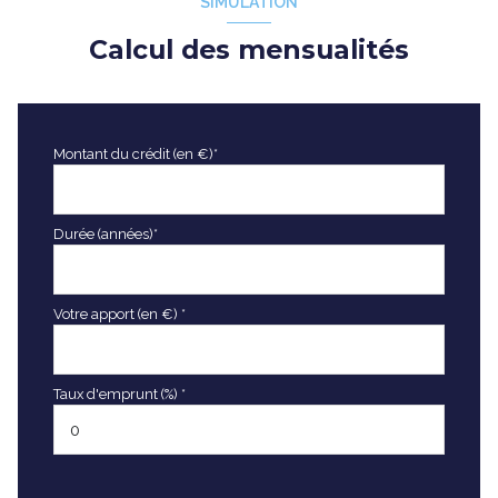
SIMULATION
Calcul des mensualités
Montant du crédit (en €)*
Durée (années)*
Votre apport (en €) *
Taux d'emprunt (%) *