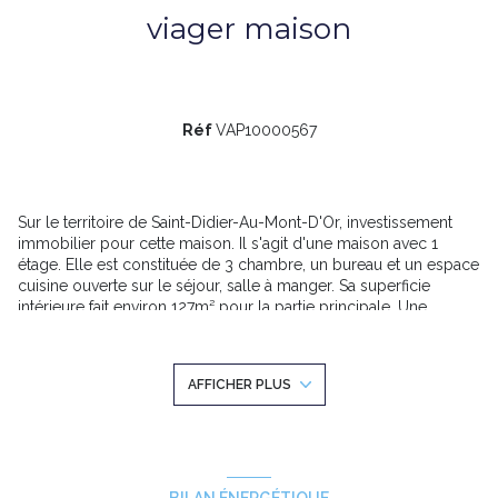
viager maison
Réf
VAP10000567
Sur le territoire de Saint-Didier-Au-Mont-D'Or, investissement
immobilier pour cette maison. Il s'agit d'une maison avec 1
étage. Elle est constituée de 3 chambre, un bureau et un espace
cuisine ouverte sur le séjour, salle à manger. Sa superficie
intérieure fait environ 127m² pour la partie principale. Une
annexe de 2x20m2 indépendante rénovée au 1er étage
composé d'une chambre, salle d'eau et wc. À l'extérieur,
l'habitation vous offre un jardin. La parcelle de 260m² vous fait
AFFICHER PLUS
profiter du soleil toute l'année. Le prix est fixé à 491 500 € pour
ce viager sans rente occupé par une dame de 75 ans. N'hésitez
pas à contacter votre agence immobilière Rochat Viagers pour
visiter ce bien, spécialiste du viager depuis 1922.
BILAN ÉNERGÉTIQUE