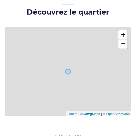
Découvrez le quartier
+
−
Leaflet
|
©
Maps
|
© OpenStreetMap
Jawg