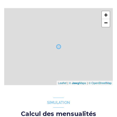
+
−
Leaflet
|
©
Maps
|
© OpenStreetMap
Jawg
SIMULATION
Calcul des mensualités