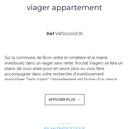
viager appartement
Réf
VAP20000676
Sur la commune de Bron, entre le cimetière et la mairie,
investissez dans un viager sans rente. Rochat Viagers se fera un
plaisir de vous aider pour en savoir plus ou vous faire
accompagner dans votre recherche d'investissement
immobilier. Dans 109m², l'appartement est formé d'un séjour
double donnant sur balcon, d'un espace nuit comprenant 2
chambres, un espace cuisine et d'une salle de bain qui procure
un confort particulièrement appréciable. Le double vitrage
AFFICHER PLUS
garantit le calme du lieu. Ce bien vous fait bénéficier d'une cave.
Dehors, l'habitation s'accompagne d'un agréable balcon
occupant 25m², ce qui élève la superficie à vivre à 134m².
Logement au 2ème niveau d'un bâtiment de 3 étages. La
copropriété est équipée d'un ascenseur. La construction de
cette propriété remonte à 1985. Elle vous fait bénéficier d'au
BILAN ÉNERGÉTIQUE