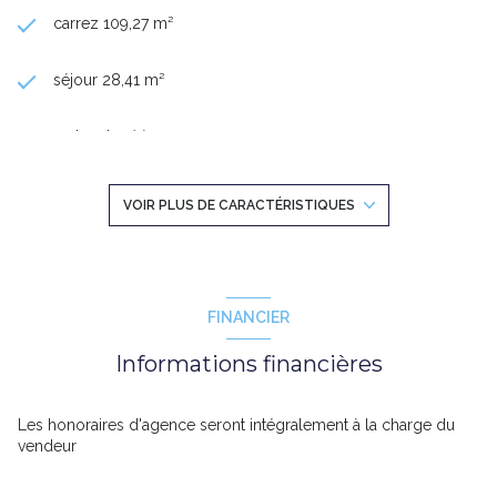
carrez 109,27 m²
séjour 28,41 m²
2 chambre(s)
1 salle(s) de bain
VOIR PLUS DE CARACTÉRISTIQUES
1 salle(s) d'eau
construit en 1985
FINANCIER
Informations financières
cuisine séparée (équipée)
Chauffage individuel : radiateur (gaz de ville)
Les honoraires d'agence seront intégralement à la charge du
vendeur
1 garage(s)