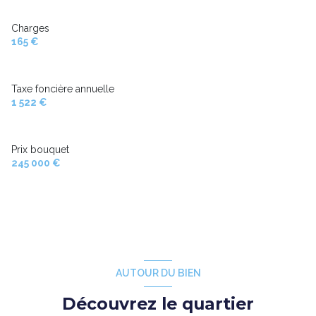
exposition Est-Ouest
Charges
165 €
2ème étage
Taxe foncière annuelle
3 étage(s)
1 522 €
ascenseur
Prix bouquet
245 000 €
cave
balcon
interphone
AUTOUR DU BIEN
Découvrez le quartier