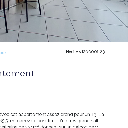
Réf
VVI20000623
00)
artement
re avec cet appartement assez grand pour un T3. La
65.51m² carrez se constitue d'un très grand hall
méricaine de 35.1m² donnant sur un balcon de 11