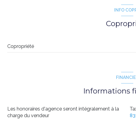
INFO COP
balcon
Copropr
interphone
Copropriété
FINANCI
Informations f
Les honoraires d'agence seront intégralement à la
Ta
charge du vendeur
83