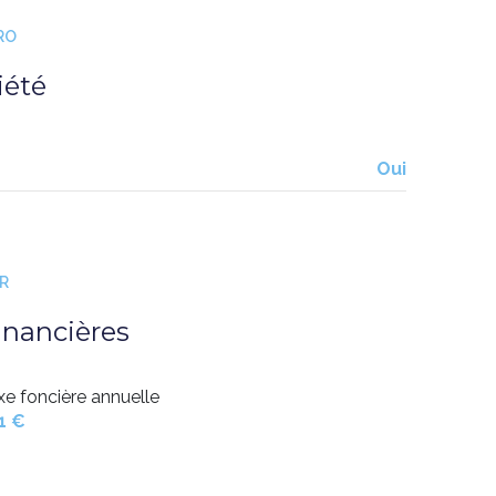
RO
visiophone
iété
Oui
ER
inancières
xe foncière annuelle
1 €