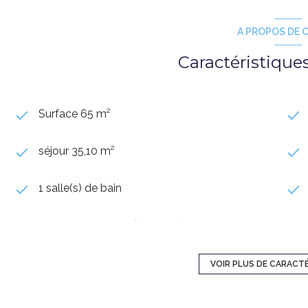
A PROPOS DE C
Caractéristique
Surface 65 m²
séjour 35,10 m²
1 salle(s) de bain
cuisine américaine (équipée)
1 parking(s)
VOIR PLUS DE CARACT
4 niveau(x)