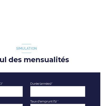
SIMULATION
ul des mensualités
€)*
Durée (années)*
Taux d'emprunt (%) *