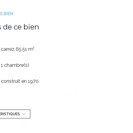
E BIEN
s de ce bien
carrez 65,51 m²
1 chambre(s)
construit en 1970
Chauffage collectif : radiateur (fioul)
exposition Est-Ouest
ÉRISTIQUES
cave