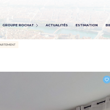
Rochat Immobilier
ochat transaction
GROUPE ROCHAT
ACTUALITÉS
ESTIMATION
BI
ochat Viagers
ochat gestion
PARTEMENT
Rectrutement