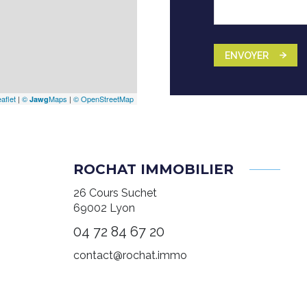
ENVOYER
aflet
|
©
Maps
|
© OpenStreetMap
Jawg
ROCHAT IMMOBILIER
26 Cours Suchet
69002
Lyon
04 72 84 67 20
contact@rochat.immo