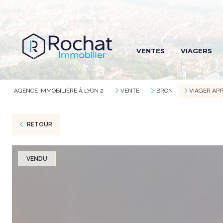
R
VENTES
VIAGERS
R
R
AGENCE IMMOBILIÈRE À LYON 2
VENTE
BRON
VIAGER AP
RETOUR
VENDU