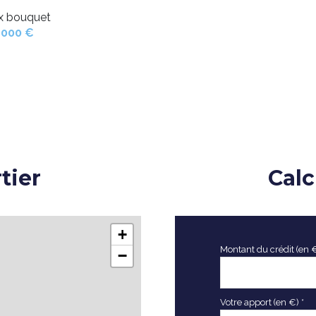
ix bouquet
 000 €
tier
Calc
+
Montant du crédit (en 
−
Votre apport (en €) *