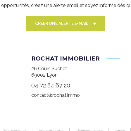
pportunités, créez une alerte email et soyez informé dès qu
CRÉER UNE ALERTE E-MAIL
ROCHAT IMMOBILIER
26 Cours Suchet
69002
Lyon
04 72 84 67 20
contact@rochat.immo
Nos honoraires
Nos partenaires
Mentions légales
Admin