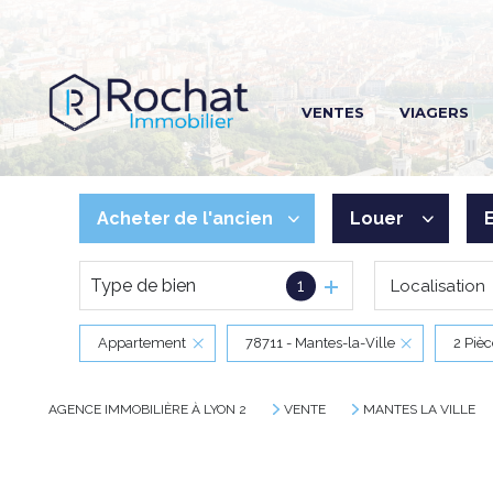
R
VENTES
VIAGERS
R
R
Acheter
de l'ancien
Louer
Type de bien
1
Localisation
De l'ancien
à l'année
Appartement
78711 - Mantes-la-Ville
2 Piè
AGENCE IMMOBILIÈRE À LYON 2
VENTE
MANTES LA VILLE