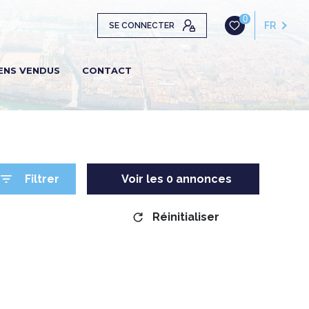
0
FR
SE CONNECTER
ENS VENDUS
CONTACT
Filtrer
Voir les
0
annonces
Réinitialiser