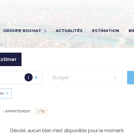
Rochat Immobilier
ochat transaction
GROUPE ROCHAT
ACTUALITÉS
ESTIMATION
BI
ochat Viagers
ochat gestion
Estimer
Rectrutement
1
Budget
ces
APPARTEMENT
T2
Désolé, aucun bien n'est disponible pour le moment.