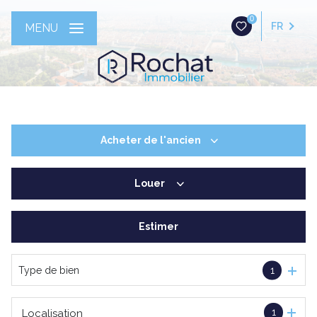
0
FR
MENU
Acheter
de l'ancien
Louer
De l'ancien
Estimer
à l'année
Type de bien
1
1
Localisation