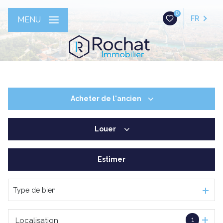
0
FR
MENU
Acheter
de l'ancien
Louer
De l'ancien
Estimer
à l'année
Type de bien
1
Localisation