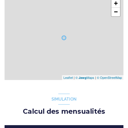
+
−
Leaflet
|
©
Maps
|
© OpenStreetMap
Jawg
SIMULATION
Calcul des mensualités