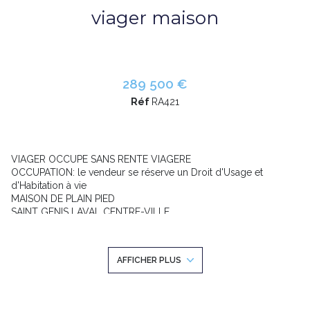
viager maison
289 500 €
Réf
RA421
VIAGER OCCUPE SANS RENTE VIAGERE
OCCUPATION: le vendeur se réserve un Droit d'Usage et
d'Habitation à vie
MAISON DE PLAIN PIED
SAINT GENIS LAVAL CENTRE-VILLE
BOUQUET =
289.500 €
SANS RENTE VIAGERE
HOMME 87 ANS
AFFICHER PLUS
VALEUR MARCHE = 455.000 €
VALEUR OCCUPATION = 165.500 €
DROITS D ENREGISTREMENT = 21.700 € (à titre indicatif)
TAXE FONCIERE: 1.230 € charge acquéreur