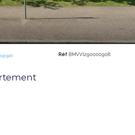
Réf
BMVVI290000908
69190)
artement