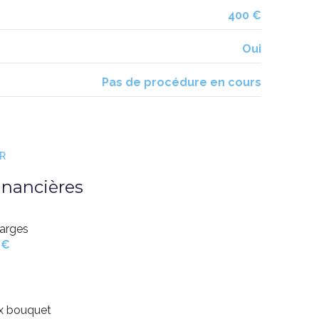
400 €
Oui
Pas de procédure en cours
ER
inancières
arges
 €
ix bouquet