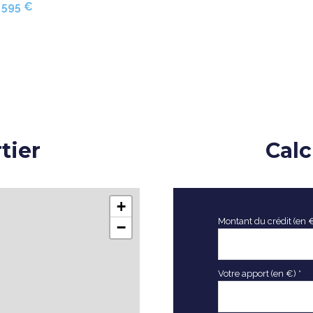
 595 €
tier
Calc
+
Montant du crédit (en 
−
Votre apport (en €) *