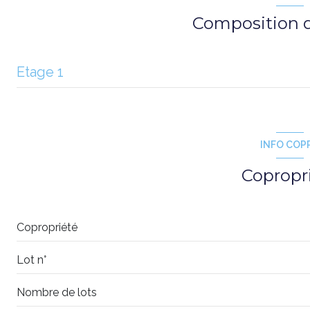
Composition d
Etage 1
chambre
chambre
INFO COP
salon/sejour
Copropr
Copropriété
Lot n°
Nombre de lots