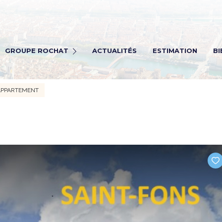
Rochat Immobilier
ochat transaction
GROUPE ROCHAT
ACTUALITÉS
ESTIMATION
BI
ochat Viagers
ochat gestion
APPARTEMENT
Rectrutement