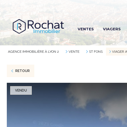
R
VENTES
VIAGERS
R
R
AGENCE IMMOBILIÈRE À LYON 2
VENTE
ST FONS
VIAGER 
RETOUR
VENDU