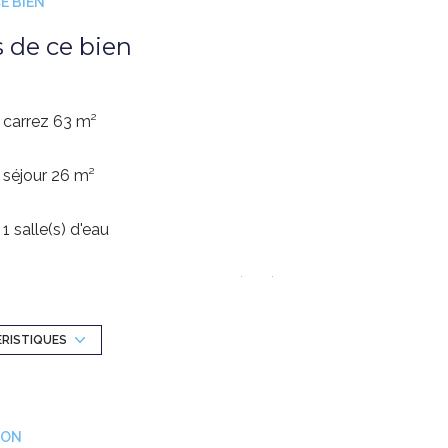
E BIEN
s de ce bien
carrez 63 m²
séjour 26 m²
1 salle(s) d'eau
Chauffage individuel : chaudière (gaz)
3 niveau(x)
ÉRISTIQUES
2 étage(s)
ION