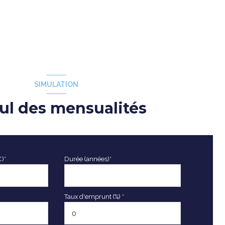
SIMULATION
ul des mensualités
€)*
Durée (années)*
Taux d'emprunt (%) *