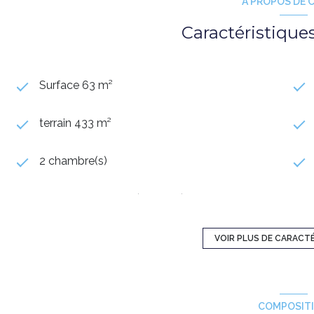
A PROPOS DE C
Caractéristique
Surface 63 m²
terrain 433 m²
2 chambre(s)
cuisine américaine (équipée)
1 garage(s)
VOIR PLUS DE CARACT
1er étage
COMPOSIT
interphone