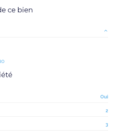
e ce bien
13 m²
12 m²
RO
26 m²
iété
Oui
2
3