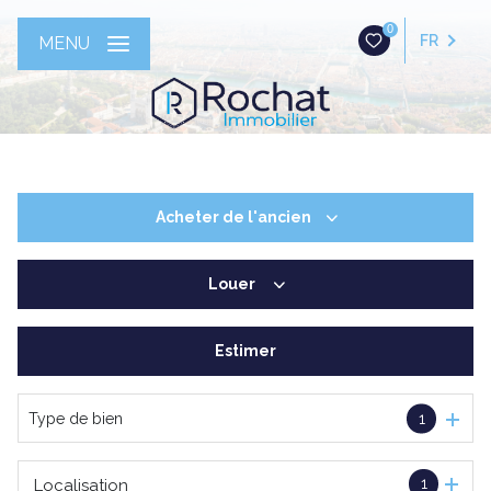
0
FR
MENU
Acheter
de l'ancien
Louer
De l'ancien
Estimer
à l'année
Type de bien
1
1
Localisation