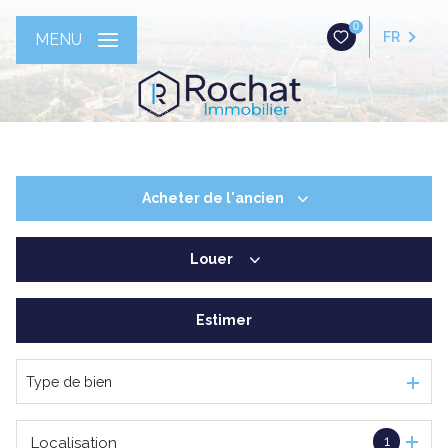
0
FR
MENU
Acheter
de l'ancien
Louer
De l'ancien
Estimer
à l'année
Type de bien
1
Localisation