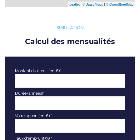
Leaflet
|
©
Maps
|
© OpenStreetMap
Jawg
SIMULATION
Calcul des mensualités
Montant du crédit (en €)*
Durée (années)*
Votre apport (en €) *
Taux d'emprunt (%) *