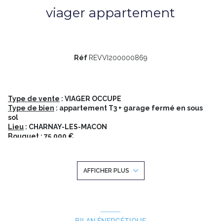
viager appartement
Réf
REVVI200000869
Type de vente
: VIAGER OCCUPE
Type de bien
: appartement T3 + garage fermé en sous
sol
Lieu
: CHARNAY-LES-MACON
Bouquet
: 75.000 €
Rente
: 545 € / mois
Age vendeur
: 82 ans
Valeur marché
: 215.000 € (appartement + garage)
AFFICHER PLUS
Valeur occupation
: 86.430 €
Sur la commune de CHARNAY-LES-MÂCON, au centre ville, au
sein de la résidence EDENIUM construite en 2020, Rochat vous
propose à la vente un appartement T3 de 71,29m2, comprenant
: une entrée/dégagement, un séjour de 22m2, une cuisine
américaine entièrement meublée et équipée, deux chambres
BILAN ÉNERGÉTIQUE