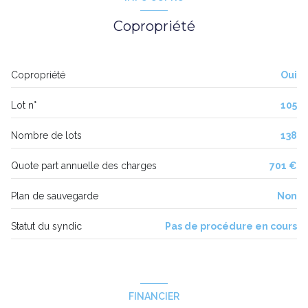
WC
1.27 m²
4 étage(s)
Copropriété
buanderie
2.09 m²
loggia
salle d'eau
4.61 m²
Copropriété
Oui
cuisine
8.50 m²
visiophone
Lot n°
105
salon/sejour
22.89 m²
interphone
Dégagement
5.22 m²
Nombre de lots
138
chambre
15.50 m²
accès handicapé
Quote part annuelle des charges
701 €
chambre
11.20 m²
Plan de sauvegarde
Non
Statut du syndic
Pas de procédure en cours
FINANCIER