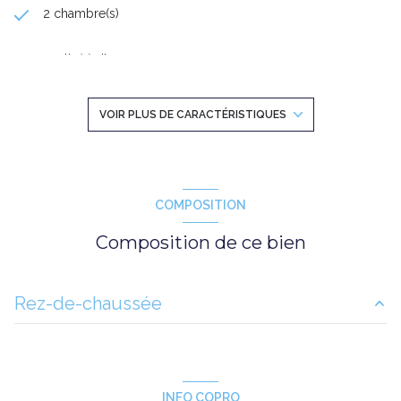
vendeur.
2 chambre(s)
1 salle(s) d'eau
construit en 2020
VOIR PLUS DE CARACTÉRISTIQUES
cuisine américaine (équipée)
Chauffage individuel : chaudière (gaz)
COMPOSITION
Composition de ce bien
1 garage(s)
exposition Est
Rez-de-chaussée
1 niveau(x)
Rangement extérieur
1.44 m²
1er étage
loggia
12.25 m²
INFO COPRO