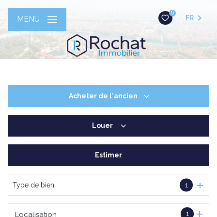
0
FR
MENU
Acheter
de l'ancien
Louer
De l'ancien
Estimer
à l'année
Type de bien
1
1
Localisation