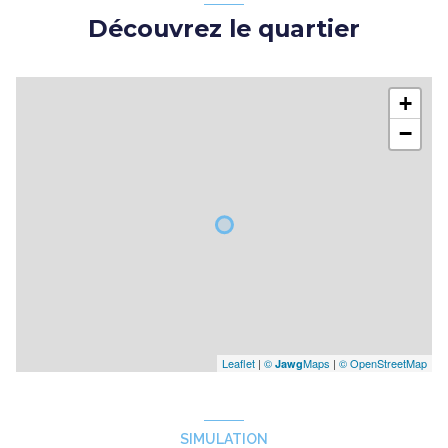
Découvrez le quartier
+
−
Leaflet
|
©
Maps
|
© OpenStreetMap
Jawg
SIMULATION