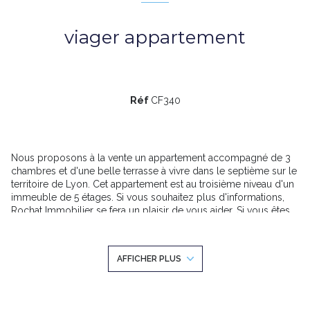
viager appartement
Réf
CF340
Nous proposons à la vente un appartement accompagné de 3
chambres et d'une belle terrasse à vivre dans le septième sur le
territoire de Lyon. Cet appartement est au troisième niveau d'un
immeuble de 5 étages. Si vous souhaitez plus d'informations,
Rochat Immobilier se fera un plaisir de vous aider. Si vous êtes
en quête d'un bien où vivre avec toute votre famille, contactez-
nous pour visiter cette habitation. Elle mesure 106m² et compte
un espace cuisine, 3 chambres et une salle d'eau. Calme assuré
AFFICHER PLUS
grâce aux fenêtres à double vitrage. Pour profiter de l'extérieur,
le logement vous propose une terrasse pour manger dehors. Il
s'accompagne d'un garage. Pour ce qui est du prix de vente, il
s'élève à 302 000 €.