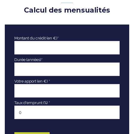
Calcul des mensualités
Montant du crédit (en €)*
Durée (années)*
Votre apport (en €) *
Taux d'emprunt (%) *