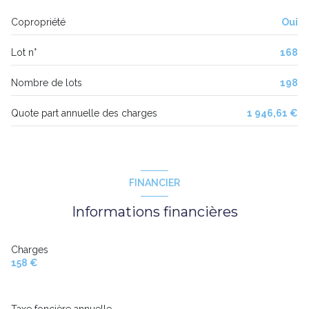
10 étage(s)
Copropriété
Oui
ascenseur
Lot n°
168
cave
Nombre de lots
198
balcon
Quote part annuelle des charges
1 946,61 €
interphone
FINANCIER
Informations financières
Charges
158 €
Taxe foncière annuelle