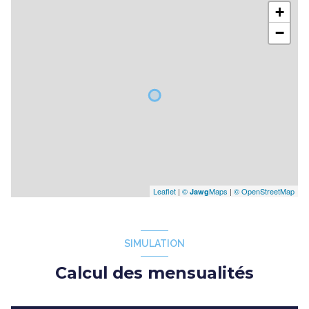
+
−
Leaflet
|
©
Maps
|
© OpenStreetMap
Jawg
SIMULATION
Calcul des mensualités