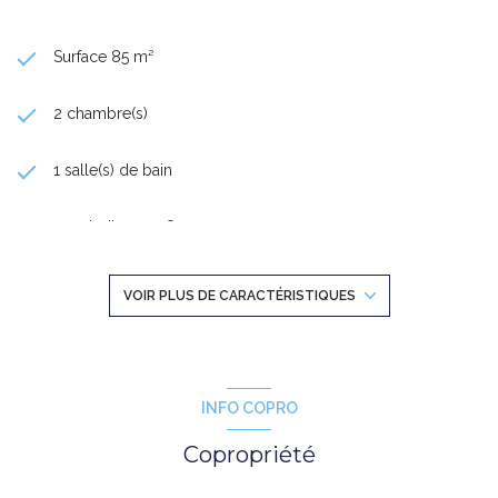
Surface 85 m²
2 chambre(s)
1 salle(s) de bain
construit en 1958
cuisine séparée (équipée)
VOIR PLUS DE CARACTÉRISTIQUES
Chauffage collectif : radiateur (gaz)
exposition Est-Ouest
INFO COPRO
Copropriété
5ème étage