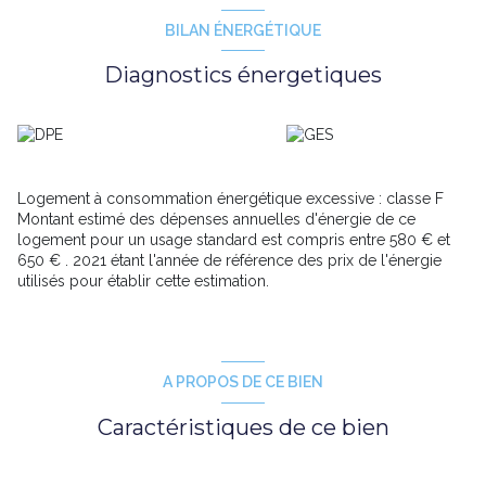
Que ce soit pour de l'investissement locatif ou à terme pour se
loger, ce studio fonctionnel et idéalement situé, vous
BILAN ÉNERGÉTIQUE
enchantera par sa luminosité et tranquillité. La vue dégagée
surplombant le parc intérieur de la copropriété est un avant
Diagnostics énergetiques
gout de l'espace qu'offre le parc de la Tête d'Or qui se trouve à
deux rues de l'entrée principale de l'immeuble.
Il s'agit d'un logement au 4e étage dans un immeuble sur 8
niveaux.
Pour en savoir plus, vous pouvez contacter votre agence
immobilière Rochat Viagers.
Logement à consommation énergétique excessive : classe F
Logement à consommation énergétique excessive classe F
Montant estimé des dépenses annuelles d'énergie de ce
A ce sujet, nous avons des solutions pour améliorer le DPE et
logement pour un usage standard est compris entre 580 € et
pouvoir louer le bien dans des conditions optimales.
650 € . 2021 étant l'année de référence des prix de l'énergie
utilisés pour établir cette estimation.
A PROPOS DE CE BIEN
Caractéristiques de ce bien