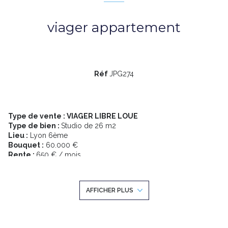
viager appartement
Réf
JPG274
Type de vente
: VIAGER LIBRE LOUE
Type de bien :
Studio de 26 m2
Lieu
:
Lyon 6ème
Bouquet
:
60.000 €
Rente
:
650 € / mois
Loyer net Hors Charges :
533 € / mois
Age vendeur
:
homme 69 ans
Valeur marché
:
154.500 €
AFFICHER PLUS
Droits d’enregistrement
:
12 600 € (à titre indicatif)
Dans le sixième arrondissement sur la commune de Lyon,
investissez dans cet appartement. Si vous êtes à la recherche
d'un premier viager à acquérir, c'est idéal pour débuter.