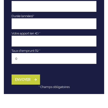
Durée (années)*
Votre apport (en €) *
Taux d'emprunt (%) *
ENVOYER
* Champs obligatoires