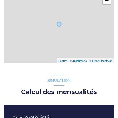
−
Leaflet
|
©
Maps
|
© OpenStreetMap
Jawg
SIMULATION
Calcul des mensualités
Montant du crédit (en €)*