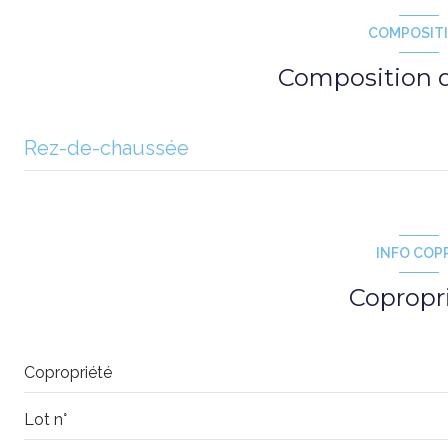
COMPOSIT
balcon
Composition d
Rez-de-chaussée
salon/sejour
cuisine
INFO COP
chambre
Copropr
chambre
chambre
Copropriété
entrée
Lot n°
Dégagement/couloir