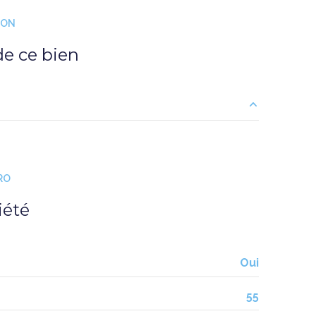
ION
interphone
e ce bien
26.95 m²
6.98 m²
RO
13.01 m²
iété
10.9 m²
9.15 m²
Oui
4.24 m²
55
4.39 m²