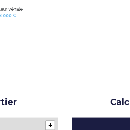
leur vénale
8 000 €
tier
Calc
+