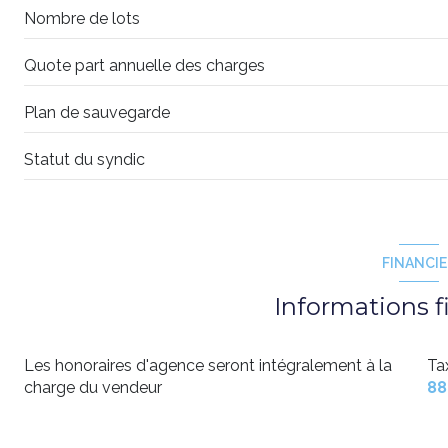
Nombre de lots
salle d'eau
WC
Quote part annuelle des charges
balcon
Plan de sauvegarde
cave
Statut du syndic
FINANCI
Informations f
Les honoraires d'agence seront intégralement à la
Ta
charge du vendeur
88