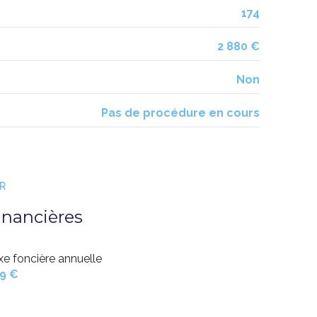
174
3.41 m²
1.41 m²
2 880 €
3.46 m²
Non
4.43 m²
Pas de procédure en cours
ER
inancières
xe foncière annuelle
9 €