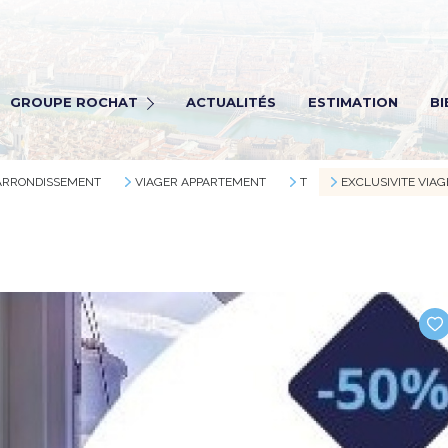
Rochat Immobilier
ochat transaction
GROUPE ROCHAT
ACTUALITÉS
ESTIMATION
BI
ochat Viagers
ochat gestion
 ARRONDISSEMENT
VIAGER APPARTEMENT
T
EXCLUSIVITE VIA
Rectrutement