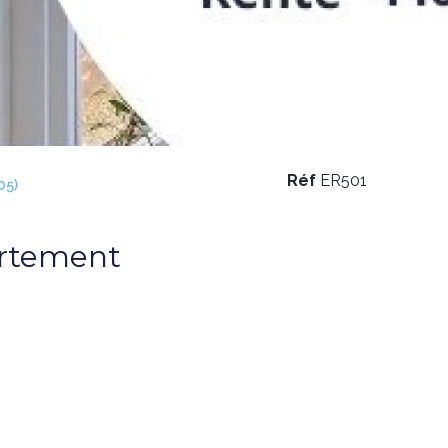
Réf
ER501
05)
artement