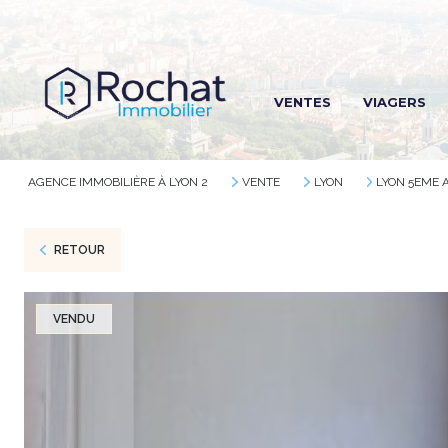
R
VENTES
VIAGERS
R
R
AGENCE IMMOBILIÈRE À LYON 2
VENTE
LYON
LYON 5EME
RETOUR
VENDU