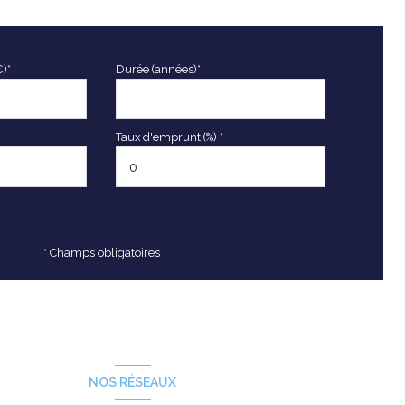
€)*
Durée (années)*
Taux d'emprunt (%) *
* Champs obligatoires
NOS RÉSEAUX