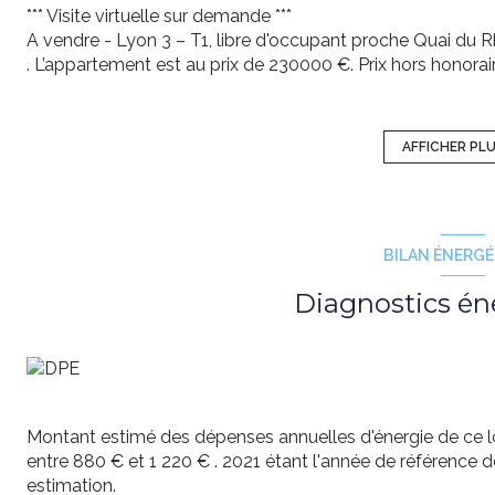
*** Visite virtuelle sur demande ***
A vendre - Lyon 3 – T1, libre d'occupant proche Quai du 
. L’appartement est au prix de 230000 €. Prix hors honora
charge de l'acquéreur.
Bénéficiant d'une situation idéale en rive gauche - au cal
Guichard) et proche du Quai Augagneur, l'appartement s
AFFICHER PL
aux 2 porte-fenêtres donnant sur le balcon (volets électri
balcon, d'une SdE et d’un WC séparé.
Un grenier complète ce bien.
Idéal pour un investissement 4,2% de rentabilité sur la
BILAN ÉNERG
€ dans le respect de l’encadrement des loyers).
Chauffage et eau chaude sanitaire individuels électriques.
Diagnostics én
Charges annuelles : 870 € dont 170 € récupérables sur un 
complémentaires, votre agence Rochat Immobilier est à v
47 54 50 06. EI - RSAC 903 557 056 Lyon.
Montant estimé des dépenses annuelles d'énergie de ce 
entre 880 € et 1 220 € . 2021 étant l'année de référence des
estimation.