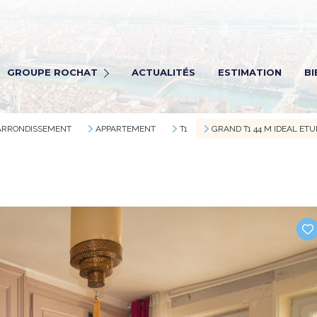
Rochat Immobilier
ochat transaction
GROUPE ROCHAT
ACTUALITÉS
ESTIMATION
BI
ochat Viagers
ochat gestion
 ARRONDISSEMENT
APPARTEMENT
T1
GRAND T1 44 M IDEAL ET
Rectrutement