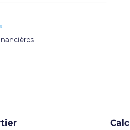
ER
inancières
tier
Calc