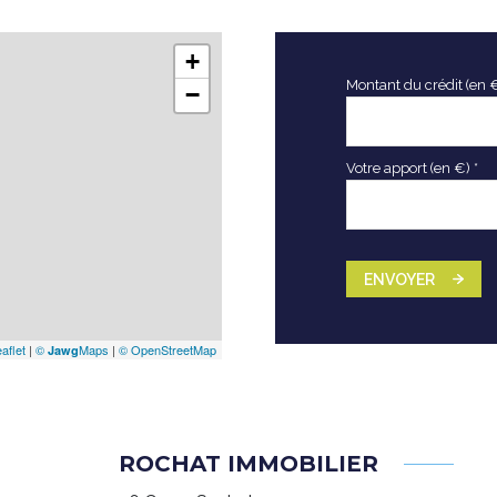
+
Montant du crédit (en 
−
Votre apport (en €) *
ENVOYER
aflet
|
©
Maps
|
© OpenStreetMap
Jawg
ROCHAT IMMOBILIER