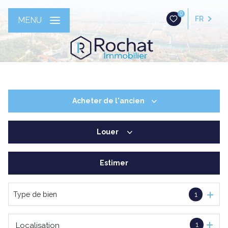
0
FR
MENU
Acheter
de l'ancien
Louer
De l'ancien
Estimer
à l'année
Type de bien
1
1
Localisation